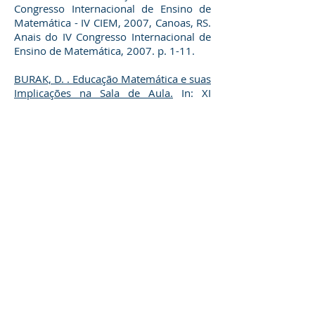
Congresso Internacional de Ensino de
Matemática - IV CIEM, 2007, Canoas, RS.
Anais do IV Congresso Internacional de
Ensino de Matemática, 2007. p. 1-11.
BURAK, D. . Educação Matemática e suas
Implicações na Sala de Aula.
In: XI
Encontro Brasileiro de Estudantes de
Pós-graduação em Educação
Matemática - XI EBRAPEM, 2007,
Curitiba, PR. Trilhas, Caminhos e
Perspectivas na Pesquisa em Educação
Matemática, 2007. p. 1-13.
SOISTAK, A. V. F. ; BURAK, D. . Desafios e
contribuições da Modelagem
Matemática para o Ensino de
Matemática no contexto do Ensino
Médio Profissionalizante. In: VI ANPED
SUL - Pós Graduação em Educação:
Novas questões, 2006, Santa Maria, RS.
VI ANPED SUL - Pós Graduação: Novas